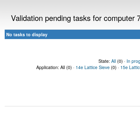
Validation pending tasks for computer
No tasks to display
State:
All
(0) ·
In pro
Application: All (0) ·
14e Lattice Sieve
(0) ·
15e Latti