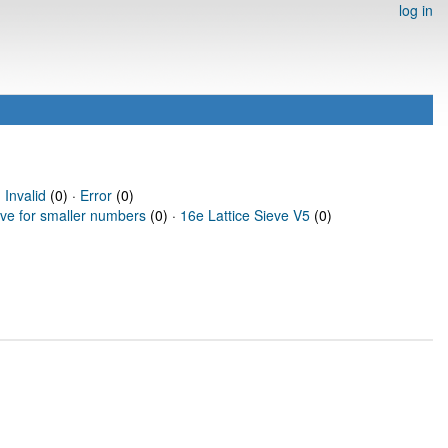
log in
·
Invalid
(0) ·
Error
(0)
eve for smaller numbers
(0) ·
16e Lattice Sieve V5
(0)