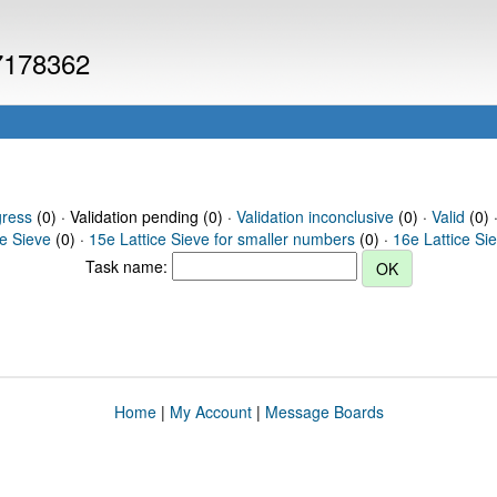
 7178362
gress
(0) · Validation pending (0) ·
Validation inconclusive
(0) ·
Valid
(0) 
ce Sieve
(0) ·
15e Lattice Sieve for smaller numbers
(0) ·
16e Lattice Si
Task name:
Home
|
My Account
|
Message Boards