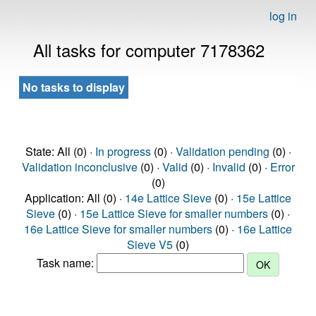
log in
All tasks for computer 7178362
No tasks to display
State: All (0) ·
In progress
(0) ·
Validation pending
(0) ·
Validation inconclusive
(0) ·
Valid
(0) ·
Invalid
(0) ·
Error
(0)
Application: All (0) ·
14e Lattice Sieve
(0) ·
15e Lattice
Sieve
(0) ·
15e Lattice Sieve for smaller numbers
(0) ·
16e Lattice Sieve for smaller numbers
(0) ·
16e Lattice
Sieve V5
(0)
Task name: