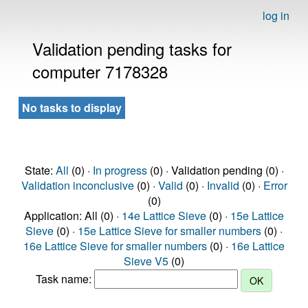
log in
Validation pending tasks for
computer 7178328
No tasks to display
State:
All
(0) ·
In progress
(0) · Validation pending (0) ·
Validation inconclusive
(0) ·
Valid
(0) ·
Invalid
(0) ·
Error
(0)
Application: All (0) ·
14e Lattice Sieve
(0) ·
15e Lattice
Sieve
(0) ·
15e Lattice Sieve for smaller numbers
(0) ·
16e Lattice Sieve for smaller numbers
(0) ·
16e Lattice
Sieve V5
(0)
Task name: