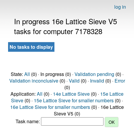
log in
In progress 16e Lattice Sieve V5
tasks for computer 7178328
No tasks to display
State:
All
(0) · In progress (0) ·
Validation pending
(0) ·
Validation inconclusive
(0) ·
Valid
(0) ·
Invalid
(0) ·
Error
(0)
Application:
All
(0) ·
14e Lattice Sieve
(0) ·
15e Lattice
Sieve
(0) ·
15e Lattice Sieve for smaller numbers
(0) ·
16e Lattice Sieve for smaller numbers
(0) · 16e Lattice
Sieve V5 (0)
Task name: