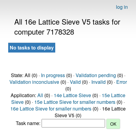
log in
All 16e Lattice Sieve V5 tasks for
computer 7178328
No tasks to display
State: All (0) ·
In progress
(0) ·
Validation pending
(0) ·
Validation inconclusive
(0) ·
Valid
(0) ·
Invalid
(0) ·
Error
(0)
Application:
All
(0) ·
14e Lattice Sieve
(0) ·
15e Lattice
Sieve
(0) ·
15e Lattice Sieve for smaller numbers
(0) ·
16e Lattice Sieve for smaller numbers
(0) · 16e Lattice
Sieve V5 (0)
Task name: