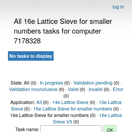
log in
All 16e Lattice Sieve for smaller
numbers tasks for computer
7178328
No tasks to display
State: All (0) ·
In progress
(0) ·
Validation pending
(0) ·
Validation inconclusive
(0) ·
Valid
(0) ·
Invalid
(0) ·
Error
(0)
Application:
All
(0) ·
14e Lattice Sieve
(0) ·
15e Lattice
Sieve
(0) ·
15e Lattice Sieve for smaller numbers
(0) ·
16e Lattice Sieve for smaller numbers (0) ·
16e Lattice
Sieve V5
(0)
Task name: