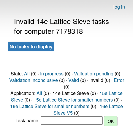
log in
Invalid 14e Lattice Sieve tasks
for computer 7178318
No tasks to display
State:
All
(0) ·
In progress
(0) ·
Validation pending
(0) ·
Validation inconclusive
(0) ·
Valid
(0) · Invalid (0) ·
Error
(0)
Application:
All
(0) · 14e Lattice Sieve (0) ·
15e Lattice
Sieve
(0) ·
15e Lattice Sieve for smaller numbers
(0) ·
16e Lattice Sieve for smaller numbers
(0) ·
16e Lattice
Sieve V5
(0)
Task name: