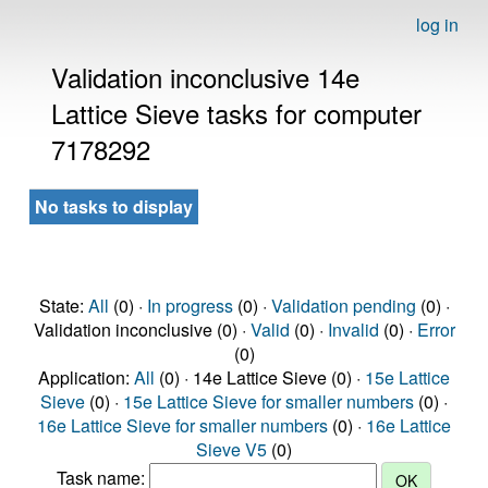
log in
Validation inconclusive 14e
Lattice Sieve tasks for computer
7178292
No tasks to display
State:
All
(0) ·
In progress
(0) ·
Validation pending
(0) ·
Validation inconclusive (0) ·
Valid
(0) ·
Invalid
(0) ·
Error
(0)
Application:
All
(0) · 14e Lattice Sieve (0) ·
15e Lattice
Sieve
(0) ·
15e Lattice Sieve for smaller numbers
(0) ·
16e Lattice Sieve for smaller numbers
(0) ·
16e Lattice
Sieve V5
(0)
Task name: