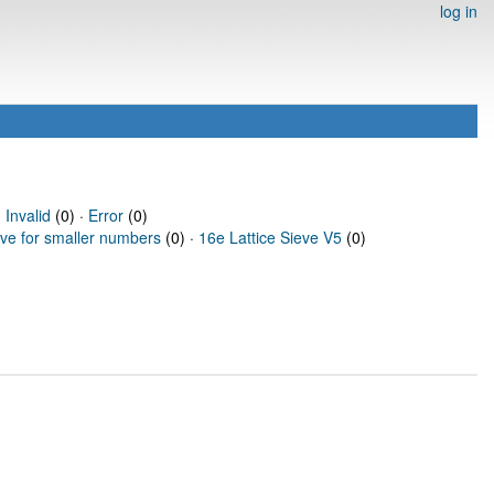
log in
·
Invalid
(0) ·
Error
(0)
eve for smaller numbers
(0) ·
16e Lattice Sieve V5
(0)