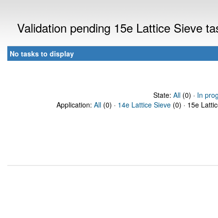
Validation pending 15e Lattice Sieve t
No tasks to display
State:
All
(0) ·
In pro
Application:
All
(0) ·
14e Lattice Sieve
(0) · 15e Latti