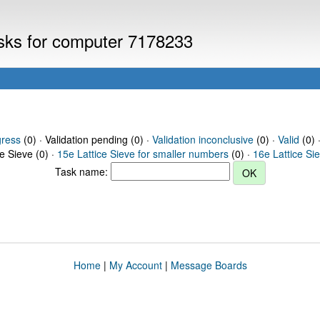
asks for computer 7178233
gress
(0) · Validation pending (0) ·
Validation inconclusive
(0) ·
Valid
(0) 
ce Sieve (0) ·
15e Lattice Sieve for smaller numbers
(0) ·
16e Lattice Si
Task name:
Home
|
My Account
|
Message Boards