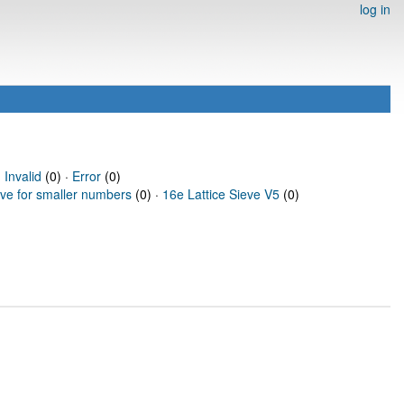
log in
·
Invalid
(0) ·
Error
(0)
eve for smaller numbers
(0) ·
16e Lattice Sieve V5
(0)