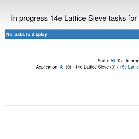
In progress 14e Lattice Sieve tasks f
No tasks to display
State:
All
(0) · In pro
Application:
All
(0) · 14e Lattice Sieve (0) ·
15e Latti