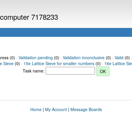
or computer 7178233
gress (0) ·
Validation pending
(0) ·
Validation inconclusive
(0) ·
Valid
(0) 
ce Sieve
(0) ·
15e Lattice Sieve for smaller numbers
(0) ·
16e Lattice Si
Task name:
Home
|
My Account
|
Message Boards