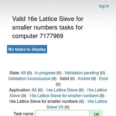
log in
Valid 16e Lattice Sieve for
smaller numbers tasks for
computer 7177969
No tasks to display
State:
All
(0) ·
In progress
(0) ·
Validation pending
(0) ·
Validation inconclusive
(0) · Valid (0) ·
Invalid
(0) ·
Error
(0)
Application:
All
(0) ·
14e Lattice Sieve
(0) ·
15e Lattice
Sieve
(0) ·
15e Lattice Sieve for smaller numbers
(0) ·
16e Lattice Sieve for smaller numbers (0) ·
16e Lattice
Sieve V5
(0)
Task name: