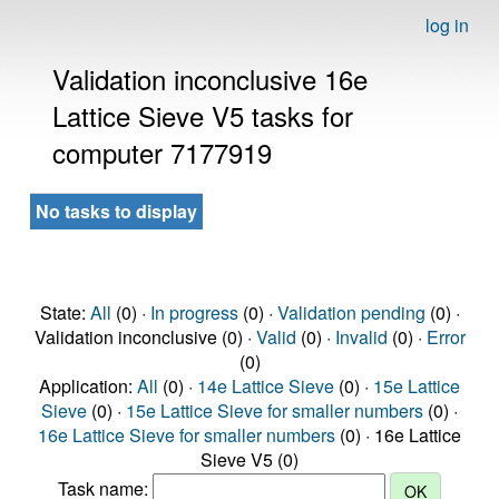
log in
Validation inconclusive 16e
Lattice Sieve V5 tasks for
computer 7177919
No tasks to display
State:
All
(0) ·
In progress
(0) ·
Validation pending
(0) ·
Validation inconclusive (0) ·
Valid
(0) ·
Invalid
(0) ·
Error
(0)
Application:
All
(0) ·
14e Lattice Sieve
(0) ·
15e Lattice
Sieve
(0) ·
15e Lattice Sieve for smaller numbers
(0) ·
16e Lattice Sieve for smaller numbers
(0) · 16e Lattice
Sieve V5 (0)
Task name: