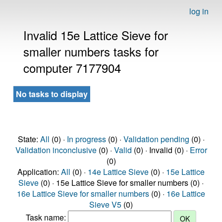
log in
Invalid 15e Lattice Sieve for
smaller numbers tasks for
computer 7177904
No tasks to display
State:
All
(0) ·
In progress
(0) ·
Validation pending
(0) ·
Validation inconclusive
(0) ·
Valid
(0) · Invalid (0) ·
Error
(0)
Application:
All
(0) ·
14e Lattice Sieve
(0) ·
15e Lattice
Sieve
(0) · 15e Lattice Sieve for smaller numbers (0) ·
16e Lattice Sieve for smaller numbers
(0) ·
16e Lattice
Sieve V5
(0)
Task name: