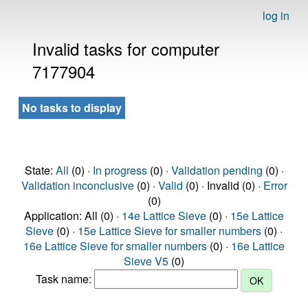
log in
Invalid tasks for computer
7177904
No tasks to display
State:
All
(0) ·
In progress
(0) ·
Validation pending
(0) ·
Validation inconclusive
(0) ·
Valid
(0) · Invalid (0) ·
Error
(0)
Application: All (0) ·
14e Lattice Sieve
(0) ·
15e Lattice
Sieve
(0) ·
15e Lattice Sieve for smaller numbers
(0) ·
16e Lattice Sieve for smaller numbers
(0) ·
16e Lattice
Sieve V5
(0)
Task name: