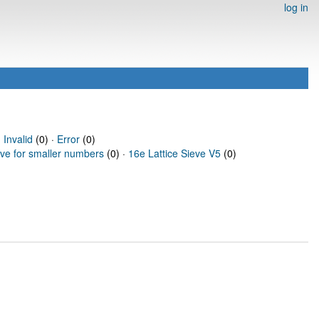
log in
·
Invalid
(0) ·
Error
(0)
eve for smaller numbers
(0) ·
16e Lattice Sieve V5
(0)