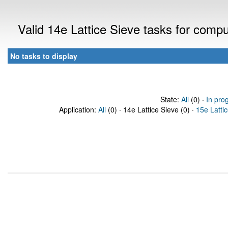
Valid 14e Lattice Sieve tasks for comp
No tasks to display
State:
All
(0) ·
In pro
Application:
All
(0) · 14e Lattice Sieve (0) ·
15e Latti