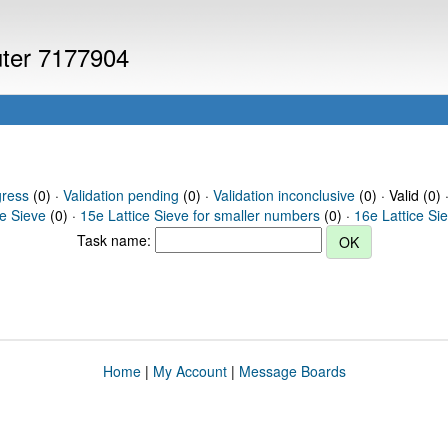
uter 7177904
gress
(0) ·
Validation pending
(0) ·
Validation inconclusive
(0) · Valid (0) 
ce Sieve
(0) ·
15e Lattice Sieve for smaller numbers
(0) ·
16e Lattice Si
Task name:
Home
|
My Account
|
Message Boards