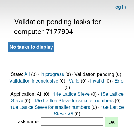
log in
Validation pending tasks for
computer 7177904
No tasks to display
State:
All
(0) ·
In progress
(0) · Validation pending (0) ·
Validation inconclusive
(0) ·
Valid
(0) ·
Invalid
(0) ·
Error
(0)
Application: All (0) ·
14e Lattice Sieve
(0) ·
15e Lattice
Sieve
(0) ·
15e Lattice Sieve for smaller numbers
(0) ·
16e Lattice Sieve for smaller numbers
(0) ·
16e Lattice
Sieve V5
(0)
Task name: