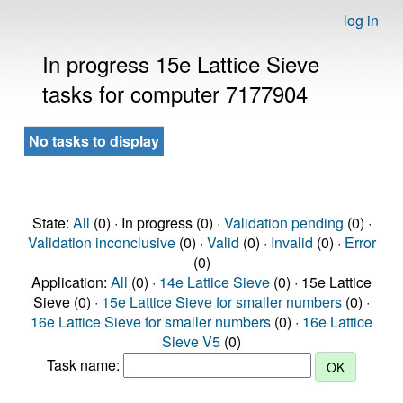
log in
In progress 15e Lattice Sieve
tasks for computer 7177904
No tasks to display
State:
All
(0) · In progress (0) ·
Validation pending
(0) ·
Validation inconclusive
(0) ·
Valid
(0) ·
Invalid
(0) ·
Error
(0)
Application:
All
(0) ·
14e Lattice Sieve
(0) · 15e Lattice
Sieve (0) ·
15e Lattice Sieve for smaller numbers
(0) ·
16e Lattice Sieve for smaller numbers
(0) ·
16e Lattice
Sieve V5
(0)
Task name: