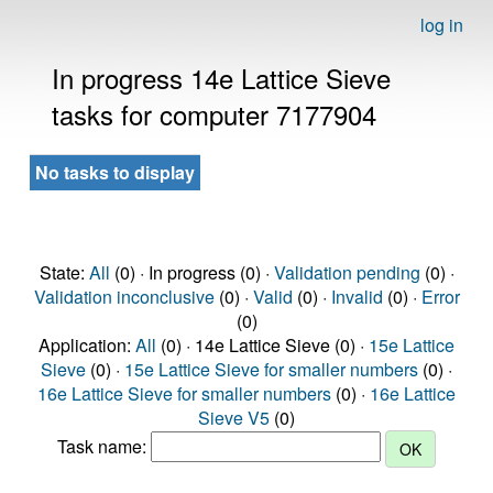
log in
In progress 14e Lattice Sieve
tasks for computer 7177904
No tasks to display
State:
All
(0) · In progress (0) ·
Validation pending
(0) ·
Validation inconclusive
(0) ·
Valid
(0) ·
Invalid
(0) ·
Error
(0)
Application:
All
(0) · 14e Lattice Sieve (0) ·
15e Lattice
Sieve
(0) ·
15e Lattice Sieve for smaller numbers
(0) ·
16e Lattice Sieve for smaller numbers
(0) ·
16e Lattice
Sieve V5
(0)
Task name: