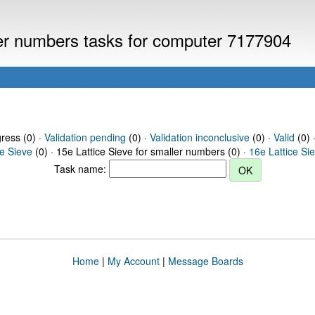
ller numbers tasks for computer 7177904
gress (0) ·
Validation pending
(0) ·
Validation inconclusive
(0) ·
Valid
(0) 
ce Sieve
(0) · 15e Lattice Sieve for smaller numbers (0) ·
16e Lattice Si
Task name:
Home
|
My Account
|
Message Boards