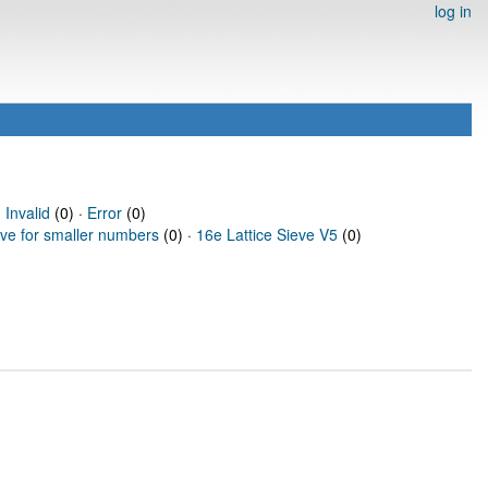
log in
·
Invalid
(0) ·
Error
(0)
eve for smaller numbers
(0) ·
16e Lattice Sieve V5
(0)