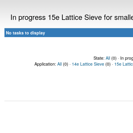
In progress 15e Lattice Sieve for sma
No tasks to display
State:
All
(0) · In pro
Application:
All
(0) ·
14e Lattice Sieve
(0) ·
15e Latti