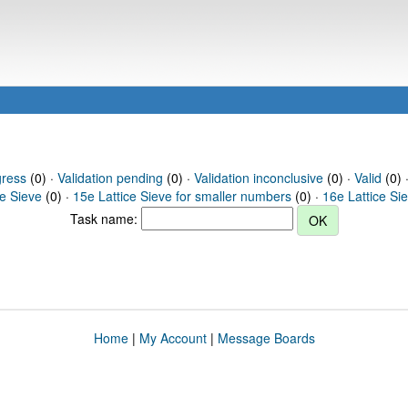
gress
(0) ·
Validation pending
(0) ·
Validation inconclusive
(0) ·
Valid
(0) 
ce Sieve
(0) ·
15e Lattice Sieve for smaller numbers
(0) ·
16e Lattice Si
Task name:
Home
|
My Account
|
Message Boards