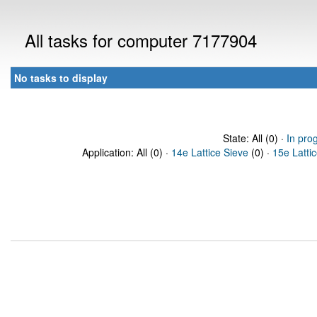
All tasks for computer 7177904
No tasks to display
State: All (0) ·
In pro
Application: All (0) ·
14e Lattice Sieve
(0) ·
15e Latti