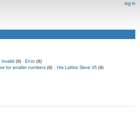
log in
·
Invalid
(0) ·
Error
(0)
eve for smaller numbers
(0) ·
16e Lattice Sieve V5
(0)