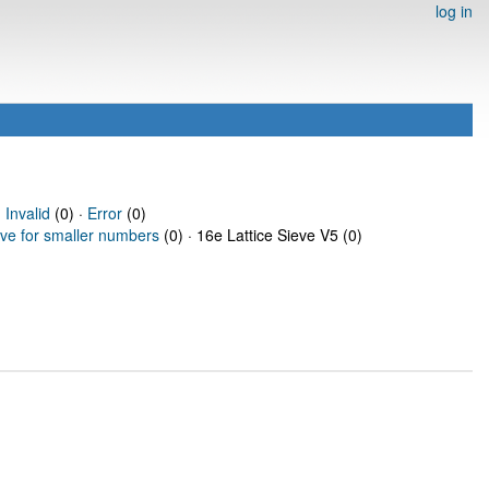
log in
·
Invalid
(0) ·
Error
(0)
eve for smaller numbers
(0) · 16e Lattice Sieve V5 (0)