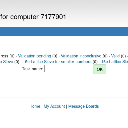
s for computer 7177901
gress (0) ·
Validation pending
(0) ·
Validation inconclusive
(0) ·
Valid
(0) 
ce Sieve
(0) ·
15e Lattice Sieve for smaller numbers
(0) ·
16e Lattice Si
Task name:
Home
|
My Account
|
Message Boards