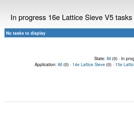
In progress 16e Lattice Sieve V5 task
No tasks to display
State:
All
(0) · In pro
Application:
All
(0) ·
14e Lattice Sieve
(0) ·
15e Latti