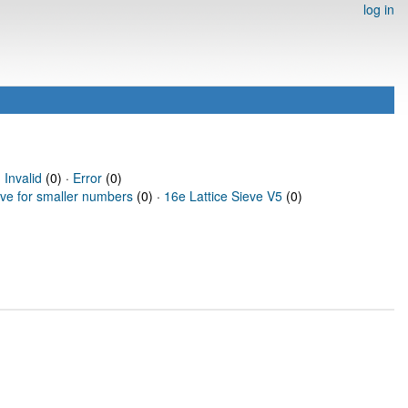
log in
·
Invalid
(0) ·
Error
(0)
eve for smaller numbers
(0) ·
16e Lattice Sieve V5
(0)