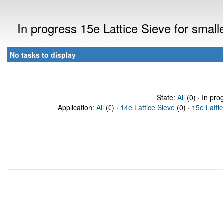
In progress 15e Lattice Sieve for sma
No tasks to display
State:
All
(0) · In pro
Application:
All
(0) ·
14e Lattice Sieve
(0) ·
15e Latti