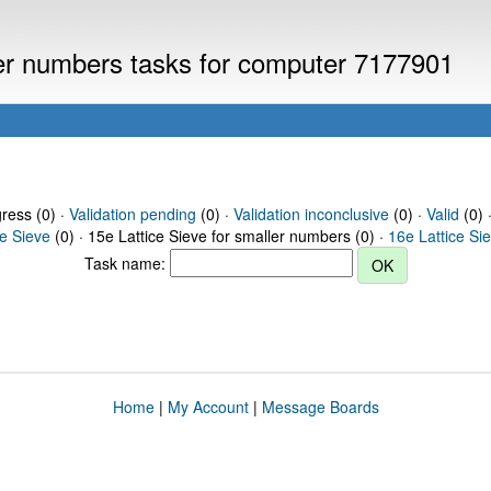
ller numbers tasks for computer 7177901
gress (0) ·
Validation pending
(0) ·
Validation inconclusive
(0) ·
Valid
(0) 
ce Sieve
(0) · 15e Lattice Sieve for smaller numbers (0) ·
16e Lattice Si
Task name:
Home
|
My Account
|
Message Boards