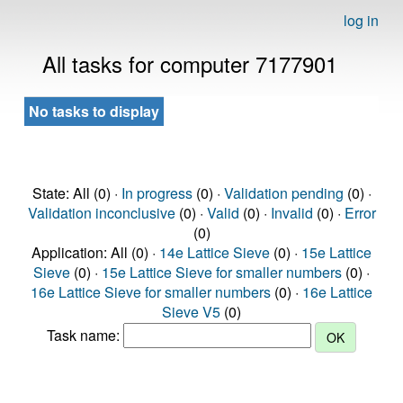
log in
All tasks for computer 7177901
No tasks to display
State: All (0) ·
In progress
(0) ·
Validation pending
(0) ·
Validation inconclusive
(0) ·
Valid
(0) ·
Invalid
(0) ·
Error
(0)
Application: All (0) ·
14e Lattice Sieve
(0) ·
15e Lattice
Sieve
(0) ·
15e Lattice Sieve for smaller numbers
(0) ·
16e Lattice Sieve for smaller numbers
(0) ·
16e Lattice
Sieve V5
(0)
Task name: