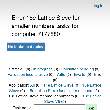
log in
Error 16e Lattice Sieve for
smaller numbers tasks for
computer 7177880
No tasks to display
State:
All
(0) ·
In progress
(0) ·
Validation pending
(0) ·
Validation inconclusive
(0) ·
Valid
(0) ·
Invalid
(0) · Error
(0)
Application:
All
(0) ·
14e Lattice Sieve
(0) ·
15e Lattice
Sieve
(0) ·
15e Lattice Sieve for smaller numbers
(0) ·
16e Lattice Sieve for smaller numbers (0) ·
16e Lattice
Sieve V5
(0)
Task name: