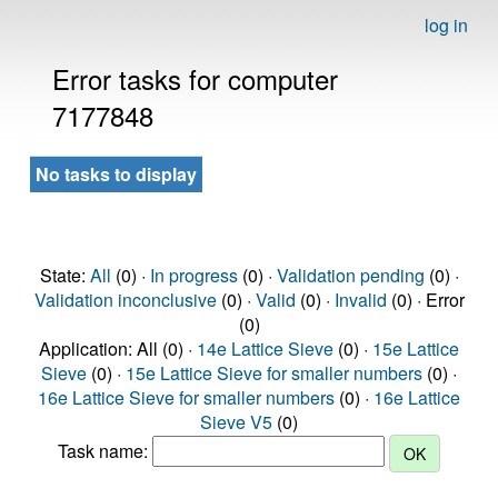
log in
Error tasks for computer
7177848
No tasks to display
State:
All
(0) ·
In progress
(0) ·
Validation pending
(0) ·
Validation inconclusive
(0) ·
Valid
(0) ·
Invalid
(0) · Error
(0)
Application: All (0) ·
14e Lattice Sieve
(0) ·
15e Lattice
Sieve
(0) ·
15e Lattice Sieve for smaller numbers
(0) ·
16e Lattice Sieve for smaller numbers
(0) ·
16e Lattice
Sieve V5
(0)
Task name: