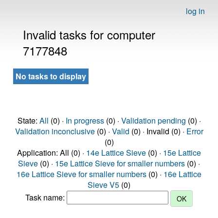
log in
Invalid tasks for computer
7177848
No tasks to display
State:
All
(0) ·
In progress
(0) ·
Validation pending
(0) ·
Validation inconclusive
(0) ·
Valid
(0) · Invalid (0) ·
Error
(0)
Application: All (0) ·
14e Lattice Sieve
(0) ·
15e Lattice
Sieve
(0) ·
15e Lattice Sieve for smaller numbers
(0) ·
16e Lattice Sieve for smaller numbers
(0) ·
16e Lattice
Sieve V5
(0)
Task name: