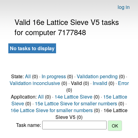
log in
Valid 16e Lattice Sieve V5 tasks
for computer 7177848
No tasks to display
State:
All
(0) ·
In progress
(0) ·
Validation pending
(0) ·
Validation inconclusive
(0) · Valid (0) ·
Invalid
(0) ·
Error
(0)
Application:
All
(0) ·
14e Lattice Sieve
(0) ·
15e Lattice
Sieve
(0) ·
15e Lattice Sieve for smaller numbers
(0) ·
16e Lattice Sieve for smaller numbers
(0) · 16e Lattice
Sieve V5 (0)
Task name: