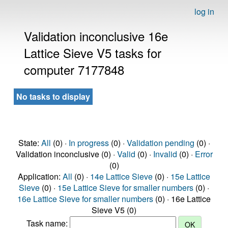
log in
Validation inconclusive 16e
Lattice Sieve V5 tasks for
computer 7177848
No tasks to display
State:
All
(0) ·
In progress
(0) ·
Validation pending
(0) ·
Validation inconclusive (0) ·
Valid
(0) ·
Invalid
(0) ·
Error
(0)
Application:
All
(0) ·
14e Lattice Sieve
(0) ·
15e Lattice
Sieve
(0) ·
15e Lattice Sieve for smaller numbers
(0) ·
16e Lattice Sieve for smaller numbers
(0) · 16e Lattice
Sieve V5 (0)
Task name: