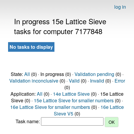
log in
In progress 15e Lattice Sieve
tasks for computer 7177848
No tasks to display
State:
All
(0) · In progress (0) ·
Validation pending
(0) ·
Validation inconclusive
(0) ·
Valid
(0) ·
Invalid
(0) ·
Error
(0)
Application:
All
(0) ·
14e Lattice Sieve
(0) · 15e Lattice
Sieve (0) ·
15e Lattice Sieve for smaller numbers
(0) ·
16e Lattice Sieve for smaller numbers
(0) ·
16e Lattice
Sieve V5
(0)
Task name: