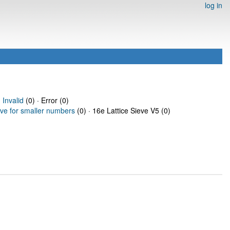
log in
·
Invalid
(0) · Error (0)
eve for smaller numbers
(0) · 16e Lattice Sieve V5 (0)