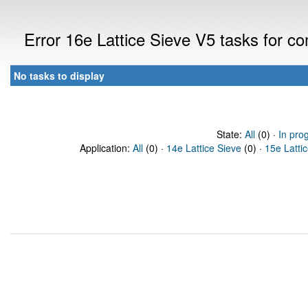
Error 16e Lattice Sieve V5 tasks for 
No tasks to display
State:
All
(0) ·
In pro
Application:
All
(0) ·
14e Lattice Sieve
(0) ·
15e Latti