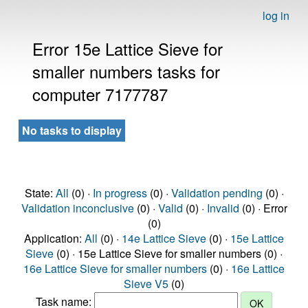
log in
Error 15e Lattice Sieve for
smaller numbers tasks for
computer 7177787
No tasks to display
State:
All
(0) ·
In progress
(0) ·
Validation pending
(0) ·
Validation inconclusive
(0) ·
Valid
(0) ·
Invalid
(0) · Error
(0)
Application:
All
(0) ·
14e Lattice Sieve
(0) ·
15e Lattice
Sieve
(0) · 15e Lattice Sieve for smaller numbers (0) ·
16e Lattice Sieve for smaller numbers
(0) ·
16e Lattice
Sieve V5
(0)
Task name: