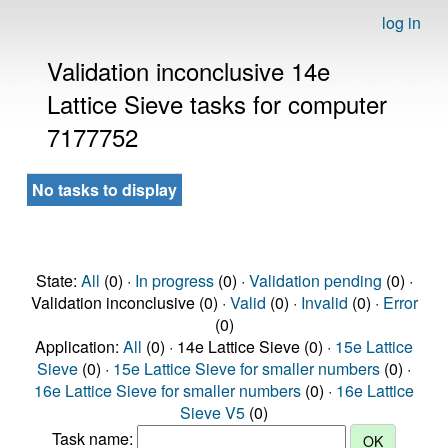
log in
Validation inconclusive 14e
Lattice Sieve tasks for computer
7177752
No tasks to display
State:
All
(0) ·
In progress
(0) ·
Validation pending
(0) ·
Validation inconclusive (0) ·
Valid
(0) ·
Invalid
(0) ·
Error
(0)
Application:
All
(0) · 14e Lattice Sieve (0) ·
15e Lattice
Sieve
(0) ·
15e Lattice Sieve for smaller numbers
(0) ·
16e Lattice Sieve for smaller numbers
(0) ·
16e Lattice
Sieve V5
(0)
Task name: