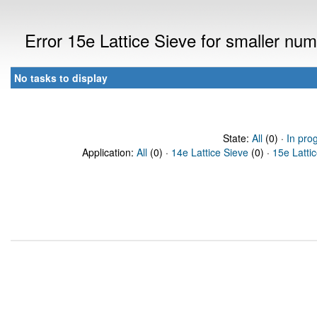
Error 15e Lattice Sieve for smaller n
No tasks to display
State:
All
(0) ·
In pro
Application:
All
(0) ·
14e Lattice Sieve
(0) ·
15e Latti