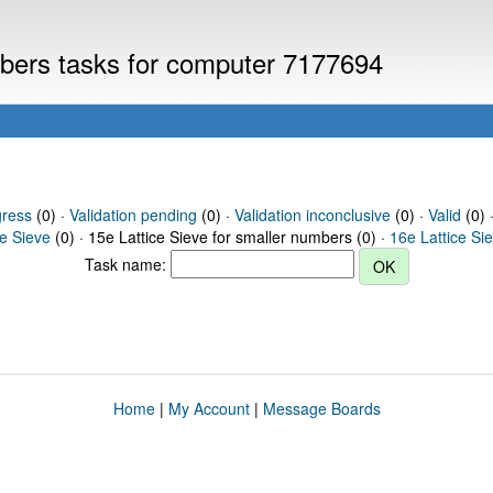
umbers tasks for computer 7177694
gress
(0) ·
Validation pending
(0) ·
Validation inconclusive
(0) ·
Valid
(0) 
ce Sieve
(0) · 15e Lattice Sieve for smaller numbers (0) ·
16e Lattice Si
Task name:
Home
|
My Account
|
Message Boards