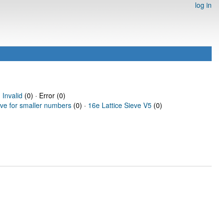
log in
·
Invalid
(0) · Error (0)
eve for smaller numbers
(0) ·
16e Lattice Sieve V5
(0)