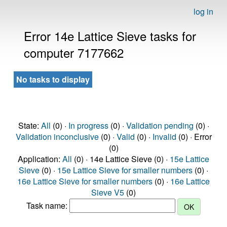
log in
Error 14e Lattice Sieve tasks for
computer 7177662
No tasks to display
State:
All
(0) ·
In progress
(0) ·
Validation pending
(0) ·
Validation inconclusive
(0) ·
Valid
(0) ·
Invalid
(0) · Error
(0)
Application:
All
(0) · 14e Lattice Sieve (0) ·
15e Lattice
Sieve
(0) ·
15e Lattice Sieve for smaller numbers
(0) ·
16e Lattice Sieve for smaller numbers
(0) ·
16e Lattice
Sieve V5
(0)
Task name: