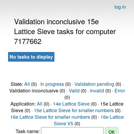
log in
Validation inconclusive 15e
Lattice Sieve tasks for computer
7177662
No tasks to display
State:
All
(0) ·
In progress
(0) ·
Validation pending
(0) ·
Validation inconclusive (0) ·
Valid
(0) ·
Invalid
(0) ·
Error
(0)
Application:
All
(0) ·
14e Lattice Sieve
(0) · 15e Lattice
Sieve (0) ·
15e Lattice Sieve for smaller numbers
(0) ·
16e Lattice Sieve for smaller numbers
(0) ·
16e Lattice
Sieve V5
(0)
Task name: