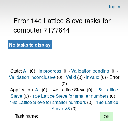
log in
Error 14e Lattice Sieve tasks for
computer 7177644
No tasks to display
State:
All
(0) ·
In progress
(0) ·
Validation pending
(0) ·
Validation inconclusive
(0) ·
Valid
(0) ·
Invalid
(0) · Error
(0)
Application:
All
(0) · 14e Lattice Sieve (0) ·
15e Lattice
Sieve
(0) ·
15e Lattice Sieve for smaller numbers
(0) ·
16e Lattice Sieve for smaller numbers
(0) ·
16e Lattice
Sieve V5
(0)
Task name: