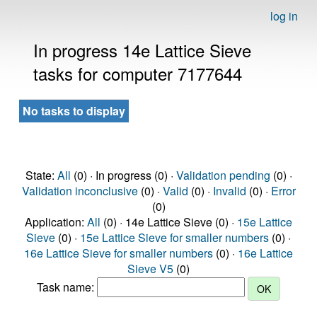
log in
In progress 14e Lattice Sieve
tasks for computer 7177644
No tasks to display
State:
All
(0) · In progress (0) ·
Validation pending
(0) ·
Validation inconclusive
(0) ·
Valid
(0) ·
Invalid
(0) ·
Error
(0)
Application:
All
(0) · 14e Lattice Sieve (0) ·
15e Lattice
Sieve
(0) ·
15e Lattice Sieve for smaller numbers
(0) ·
16e Lattice Sieve for smaller numbers
(0) ·
16e Lattice
Sieve V5
(0)
Task name: