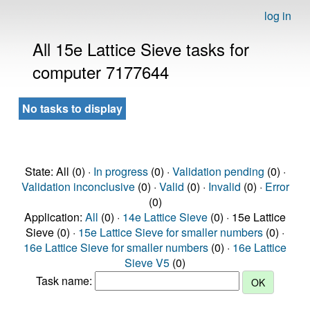
log in
All 15e Lattice Sieve tasks for
computer 7177644
No tasks to display
State: All (0) ·
In progress
(0) ·
Validation pending
(0) ·
Validation inconclusive
(0) ·
Valid
(0) ·
Invalid
(0) ·
Error
(0)
Application:
All
(0) ·
14e Lattice Sieve
(0) · 15e Lattice
Sieve (0) ·
15e Lattice Sieve for smaller numbers
(0) ·
16e Lattice Sieve for smaller numbers
(0) ·
16e Lattice
Sieve V5
(0)
Task name: