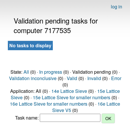
log in
Validation pending tasks for
computer 7177535
No tasks to display
State:
All
(0) ·
In progress
(0) · Validation pending (0) ·
Validation inconclusive
(0) ·
Valid
(0) ·
Invalid
(0) ·
Error
(0)
Application: All (0) ·
14e Lattice Sieve
(0) ·
15e Lattice
Sieve
(0) ·
15e Lattice Sieve for smaller numbers
(0) ·
16e Lattice Sieve for smaller numbers
(0) ·
16e Lattice
Sieve V5
(0)
Task name: