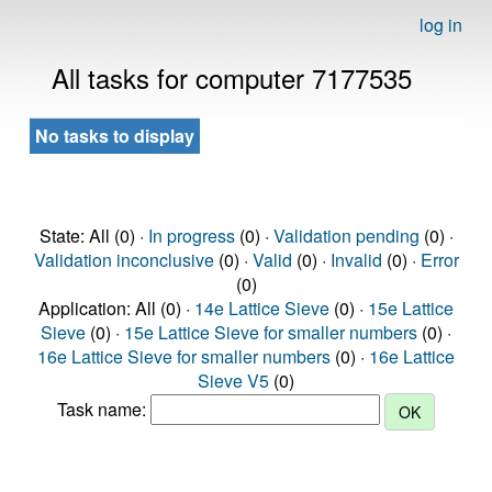
log in
All tasks for computer 7177535
No tasks to display
State: All (0) ·
In progress
(0) ·
Validation pending
(0) ·
Validation inconclusive
(0) ·
Valid
(0) ·
Invalid
(0) ·
Error
(0)
Application: All (0) ·
14e Lattice Sieve
(0) ·
15e Lattice
Sieve
(0) ·
15e Lattice Sieve for smaller numbers
(0) ·
16e Lattice Sieve for smaller numbers
(0) ·
16e Lattice
Sieve V5
(0)
Task name: