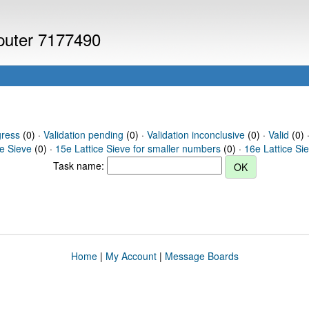
mputer 7177490
gress
(0) ·
Validation pending
(0) ·
Validation inconclusive
(0) ·
Valid
(0) ·
ce Sieve
(0) ·
15e Lattice Sieve for smaller numbers
(0) ·
16e Lattice Si
Task name:
Home
|
My Account
|
Message Boards