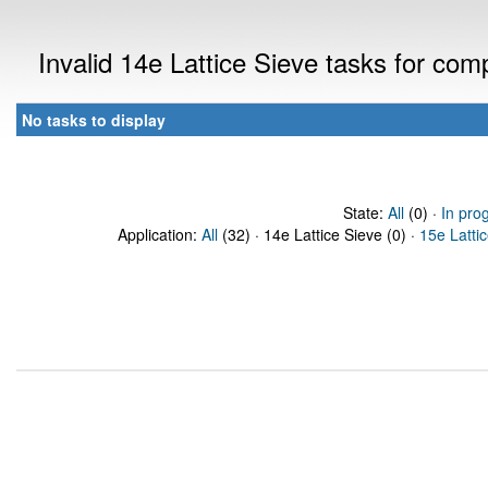
Invalid 14e Lattice Sieve tasks for co
No tasks to display
State:
All
(0) ·
In pro
Application:
All
(32) · 14e Lattice Sieve (0) ·
15e Latti