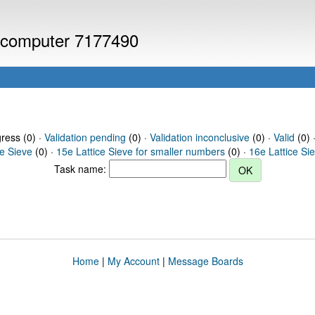
or computer 7177490
gress (0) ·
Validation pending
(0) ·
Validation inconclusive
(0) ·
Valid
(0) 
ce Sieve
(0) ·
15e Lattice Sieve for smaller numbers
(0) ·
16e Lattice Si
Task name:
Home
|
My Account
|
Message Boards