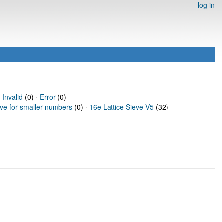
log in
·
Invalid
(0) ·
Error
(0)
eve for smaller numbers
(0) ·
16e Lattice Sieve V5
(32)