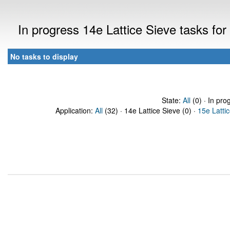
In progress 14e Lattice Sieve tasks f
No tasks to display
State:
All
(0) · In pro
Application:
All
(32) · 14e Lattice Sieve (0) ·
15e Latti