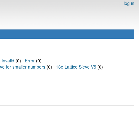
log in
·
Invalid
(0) ·
Error
(0)
eve for smaller numbers
(0) ·
16e Lattice Sieve V5
(0)