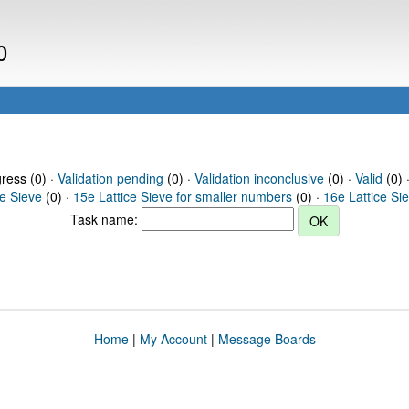
0
gress (0) ·
Validation pending
(0) ·
Validation inconclusive
(0) ·
Valid
(0) 
ce Sieve
(0) ·
15e Lattice Sieve for smaller numbers
(0) ·
16e Lattice Si
Task name:
Home
|
My Account
|
Message Boards