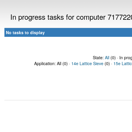
In progress tasks for computer 717722
No tasks to display
State:
All
(0) · In pro
Application: All (0) ·
14e Lattice Sieve
(0) ·
15e Latti