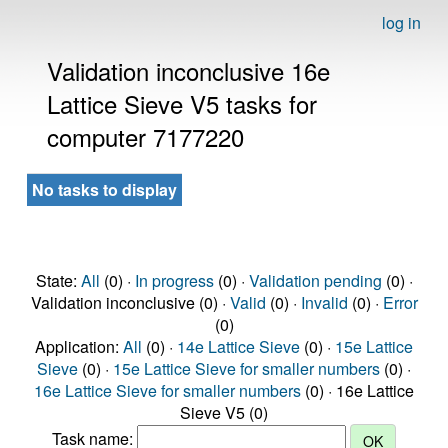
log in
Validation inconclusive 16e
Lattice Sieve V5 tasks for
computer 7177220
No tasks to display
State:
All
(0) ·
In progress
(0) ·
Validation pending
(0) ·
Validation inconclusive (0) ·
Valid
(0) ·
Invalid
(0) ·
Error
(0)
Application:
All
(0) ·
14e Lattice Sieve
(0) ·
15e Lattice
Sieve
(0) ·
15e Lattice Sieve for smaller numbers
(0) ·
16e Lattice Sieve for smaller numbers
(0) · 16e Lattice
Sieve V5 (0)
Task name: