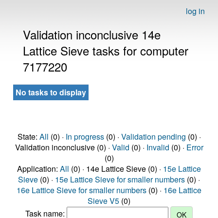
log in
Validation inconclusive 14e
Lattice Sieve tasks for computer
7177220
No tasks to display
State:
All
(0) ·
In progress
(0) ·
Validation pending
(0) ·
Validation inconclusive (0) ·
Valid
(0) ·
Invalid
(0) ·
Error
(0)
Application:
All
(0) · 14e Lattice Sieve (0) ·
15e Lattice
Sieve
(0) ·
15e Lattice Sieve for smaller numbers
(0) ·
16e Lattice Sieve for smaller numbers
(0) ·
16e Lattice
Sieve V5
(0)
Task name: