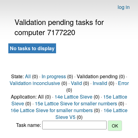
log in
Validation pending tasks for
computer 7177220
No tasks to display
State:
All
(0) ·
In progress
(0) · Validation pending (0) ·
Validation inconclusive
(0) ·
Valid
(0) ·
Invalid
(0) ·
Error
(0)
Application: All (0) ·
14e Lattice Sieve
(0) ·
15e Lattice
Sieve
(0) ·
15e Lattice Sieve for smaller numbers
(0) ·
16e Lattice Sieve for smaller numbers
(0) ·
16e Lattice
Sieve V5
(0)
Task name: