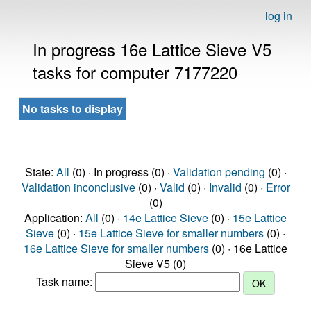
log in
In progress 16e Lattice Sieve V5
tasks for computer 7177220
No tasks to display
State:
All
(0) · In progress (0) ·
Validation pending
(0) ·
Validation inconclusive
(0) ·
Valid
(0) ·
Invalid
(0) ·
Error
(0)
Application:
All
(0) ·
14e Lattice Sieve
(0) ·
15e Lattice
Sieve
(0) ·
15e Lattice Sieve for smaller numbers
(0) ·
16e Lattice Sieve for smaller numbers
(0) · 16e Lattice
Sieve V5 (0)
Task name: