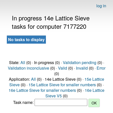
log in
In progress 14e Lattice Sieve
tasks for computer 7177220
No tasks to display
State:
All
(0) · In progress (0) ·
Validation pending
(0) ·
Validation inconclusive
(0) ·
Valid
(0) ·
Invalid
(0) ·
Error
(0)
Application:
All
(0) · 14e Lattice Sieve (0) ·
15e Lattice
Sieve
(0) ·
15e Lattice Sieve for smaller numbers
(0) ·
16e Lattice Sieve for smaller numbers
(0) ·
16e Lattice
Sieve V5
(0)
Task name: