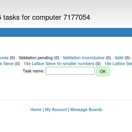
V5 tasks for computer 7177054
gress
(0) · Validation pending (0) ·
Validation inconclusive
(0) ·
Valid
(0) 
ce Sieve
(0) ·
15e Lattice Sieve for smaller numbers
(0) ·
16e Lattice Si
Task name:
Home
|
My Account
|
Message Boards