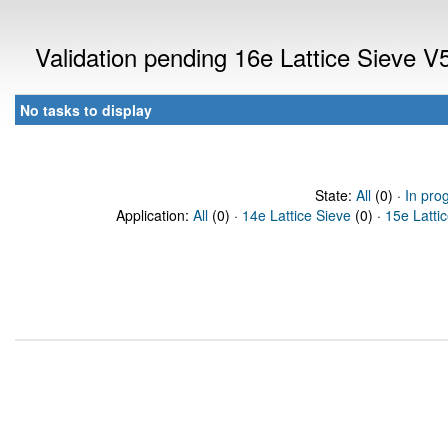
Validation pending 16e Lattice Sieve 
No tasks to display
State:
All
(0) ·
In pro
Application:
All
(0) ·
14e Lattice Sieve
(0) ·
15e Latti