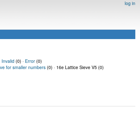
log in
·
Invalid
(0) ·
Error
(0)
eve for smaller numbers
(0) · 16e Lattice Sieve V5 (0)