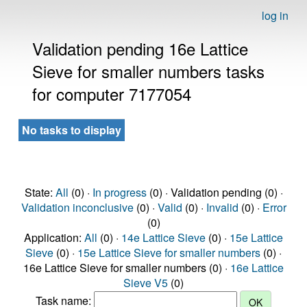
log in
Validation pending 16e Lattice
Sieve for smaller numbers tasks
for computer 7177054
No tasks to display
State:
All
(0) ·
In progress
(0) · Validation pending (0) ·
Validation inconclusive
(0) ·
Valid
(0) ·
Invalid
(0) ·
Error
(0)
Application:
All
(0) ·
14e Lattice Sieve
(0) ·
15e Lattice
Sieve
(0) ·
15e Lattice Sieve for smaller numbers
(0) ·
16e Lattice Sieve for smaller numbers (0) ·
16e Lattice
Sieve V5
(0)
Task name: